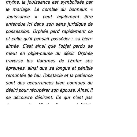
mythe, la jouissance est symbolisée par 
le mariage. Le comble du bonheur. « 
Jouissance » peut également être 
entendue ici dans son sens juridique de 
possession. Orphée perd rapidement ce 
et celle qu'il pensait posséder : sa bien-
aimée. C'est ainsi que l'objet perdu se 
meut en objet-cause du désir. Orphée 
traverse les flammes de l'Enfer, ses 
épreuves, ainsi que sa longue et pénible 
remontée (le feu, l'obstacle et la patience 
sont des occurrences bien connues du 
désir) pour récupérer son épouse. Ainsi, il 
se découvre désirant. Ce qui n'est pas 
rien non plus. C'est même en réalité le 
tout de l'histoire pour un psychanalyste. 
De la perte au manque. Voilà ce qui fait 
d'Orphée un analyste : l'assomption de la 
perte, qui n'a en vérité rien d'accidentel, 