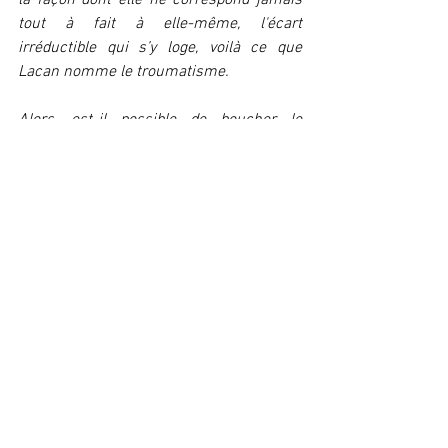
la façon dont elle ne correspond jamais 
tout à fait à elle-même, l'écart 
irréductible qui s’y loge, voilà ce que 
Lacan nomme le troumatisme.
Alors, est-il possible de boucher le 
troumatisme avec les pans de sa robe de 
chambre ?
Cette question est avant tout adressée 
aux psychanalystes, qui à trop baigner 
dans le discours universitaire finissent 
par en noyer la psychanalyse avec - de la 
subversion à la submersion pourrait-on 
dire.
Le psychanalyste, comme occupant la 
place de l’objet a, ne va-t-il pas plutôt 
dans le sens du seul traumatisme qui 