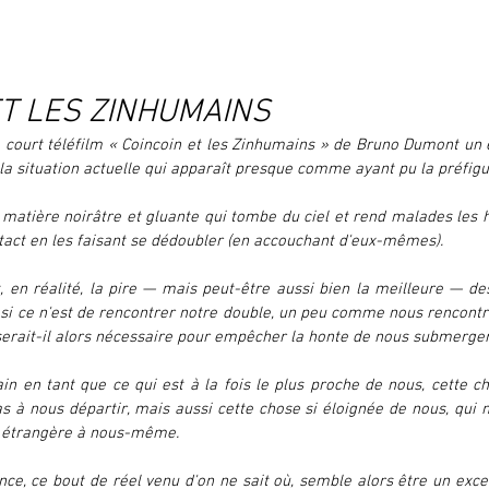
ET LES ZINHUMAINS
le court téléfilm « Coincoin et les Zinhumains » de Bruno Dumont un
la situation actuelle qui apparaît presque comme ayant pu la préfigur
matière noirâtre et gluante qui tombe du ciel et rend malades les 
tact en les faisant se dédoubler (en accouchant d'eux-mêmes).
t, en réalité, la pire — mais peut-être aussi bien la meilleure — de
 si ce n'est de rencontrer notre double, un peu comme nous rencontri
rait-il alors nécessaire pour empêcher la honte de nous submerger
in en tant que ce qui est à la fois le plus proche de nous, cette ch
as à nous départir, mais aussi cette chose si éloignée de nous, qui
s étrangère à nous-même.
nce, ce bout de réel venu d'on ne sait où, semble alors être un excel