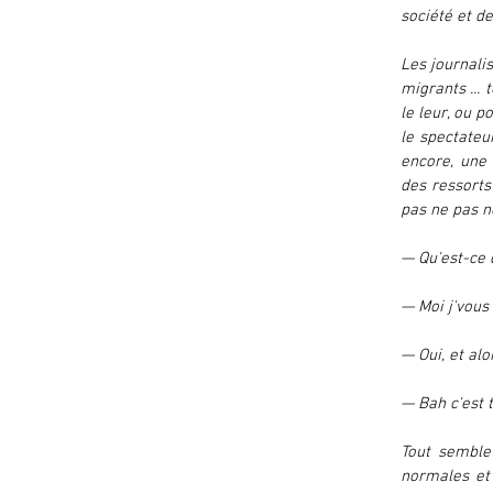
société et de
Les journalist
migrants ... 
le leur, ou p
le spectateur
encore, une 
des ressorts
pas ne pas no
— Qu'est-ce 
— Moi j'vous 
— Oui, et alo
— Bah c'est t
Tout semble
normales et 