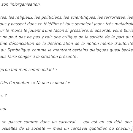
 son (in)organisation.
es, les religieux, les politiciens, les scientifiques, les terroristes, les
tous y passent dans ce téléfilm et tous semblent jouer très maladroit
our le moins le jouent d'une façon si grossière, si absurde, voire bur
 ne peut pas ne pas y voir une critique de la société de la part du r
fine dénonciation de la détérioration de la notion même d'autorité 
 du Symbolique, comme le montrent certains dialogues quasi becket
us faire songer à la situation présente :
qu'on fait mon commandant ? 
l'dis Carpentier : « Ni une ni deux ! »
rs ? 
out.
 se passer comme dans un carnaval — qui est en soi déjà une n
usuelles de la société — mais un carnaval quotidien où chacun jo