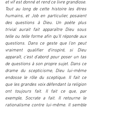
et vif est donné et rend ce livre grandiose. 
Tout au long de cette histoire les êtres 
humains, et Job en particulier, posaient 
des questions à Dieu. Un poète plus 
trivial aurait fait apparaître Dieu sous 
telle ou telle forme afin qu’Il réponde aux 
questions. Dans ce geste que l’on peut 
vraiment qualifier d'inspiré, si Dieu 
apparaît, c’est d'abord pour poser un tas 
de questions à son propre sujet. Dans ce 
drame du scepticisme, Dieu lui-même 
endosse le rôle du sceptique. Il fait ce 
que les grandes voix défendant la religion 
ont toujours fait. Il fait ce que, par 
exemple, Socrate a fait. Il retourne le 
rationalisme contre lui-même. Il semble 
dire qu’il vient pour poser des questions. 
Il peut poser des questions qui tomberont 
du ciel et s'écraseront tout droit sur tous 